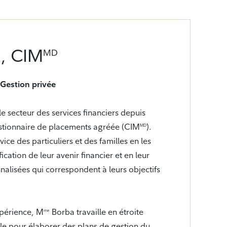
a, CIM
MD
 Gestion privée
le secteur des services financiers depuis
gestionnaire de placements agréée (CIM
).
MD
ice des particuliers et des familles en les
cation de leur avenir financier et en leur
nnalisées qui correspondent à leurs objectifs
xpérience, M
Borba travaille en étroite
me
èle pour élaborer des plans de gestion du